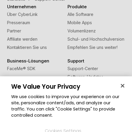
Unternehmen
Produkte
Über CyberLink
Alle Software
Presseraum
Mobile Apps
Partner
Volumenlizenz
Affiliate werden
Schul- und Hochschulversion
Kontaktieren Sie uns
Empfehlen Sie uns weiter!
Business-Lösungen
Support
FaceMe
®
SDK
Support-Center
Software-Updates
We Value Your Privacy
Lernen + Wissen
We use cookies to improve your experience on our
Community
Region ändern
site, personalize content/ads, and analyze our
Mitgliederbereich
traffic. You can click "Cookie Settings" to provide
Blog
controlled consent.
Folgen Sie uns
Cookies Settings