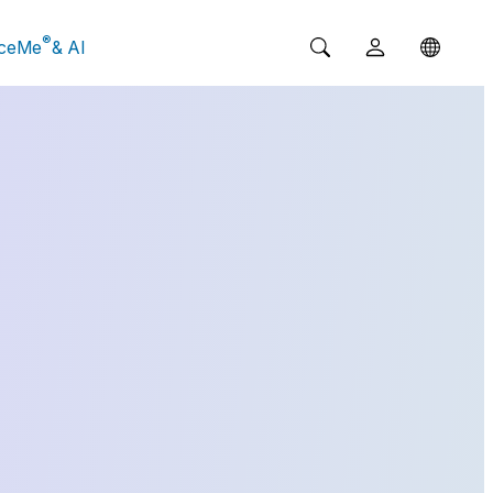
®
ceMe
& AI