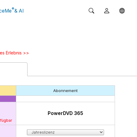
®
ceMe
& AI
es Erlebnis >>
Abonnement
PowerDVD 365
rfügbar