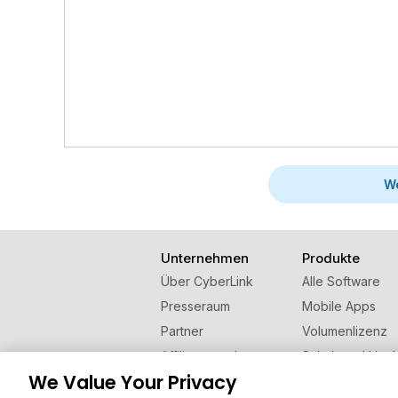
We
Unternehmen
Produkte
Über CyberLink
Alle Software
Presseraum
Mobile Apps
Partner
Volumenlizenz
Affiliate werden
Schul- und Hoch
We Value Your Privacy
Kontaktieren Sie uns
Empfehlen Sie u