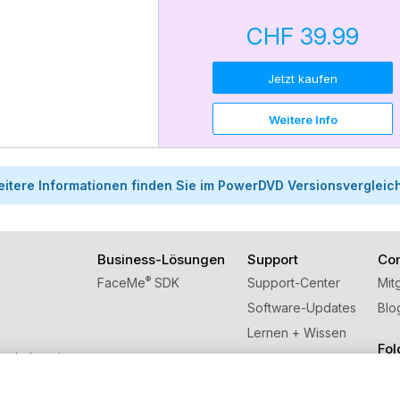
CHF 39.99
Jetzt kaufen
Weitere Info
itere Informationen finden Sie im PowerDVD Versionsvergleic
Business-Lösungen
Support
Co
®
FaceMe
SDK
Support-Center
Mit
Software-Updates
Blo
Lernen + Wissen
Fol
schulversion
ns weiter!