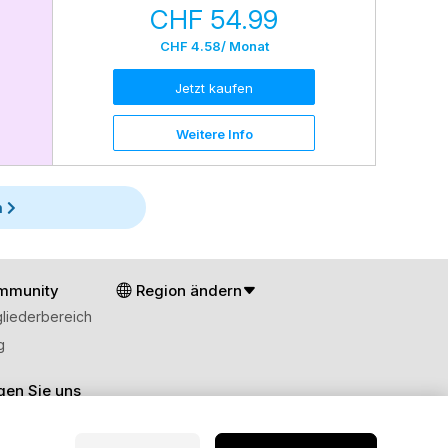
CHF 54.99
CHF 4.58
/ Monat
Jetzt kaufen
Weitere Info
h
mmunity
Region ändern
gliederbereich
g
gen Sie uns