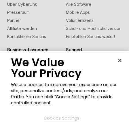
Über CyberLink
Alle Software
Presseraum
Mobile Apps
Partner
Volumenlizenz
Affiliate werden
Schul- und Hochschulversion
Kontaktieren Sie uns
Empfehlen Sie uns weiter!
Business-Lösungen
Support
We Value
Support-Center
FaceMe
SDK
®
Software-Updates
Your Privacy
Lernen + Wissen
We use cookies to improve your experience on our
Community
Region ändern
site, personalize content/ads, and analyze our
Mitgliederbereich
traffic. You can click "Cookie Settings" to provide
Blog
controlled consent.
Folgen Sie uns
Cookies Settings