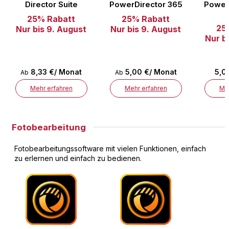
Director Suite
PowerDirector 365
Power
25% Rabatt
25% Rabatt
25
Nur bis 9. August
Nur bis 9. August
Nur b
8,33 €/ Monat
5,00 €/ Monat
5,0
Ab
Ab
Mehr erfahren
Mehr erfahren
Meh
Fotobearbeitung
Fotobearbeitungssoftware mit vielen Funktionen, einfach
zu erlernen und einfach zu bedienen.