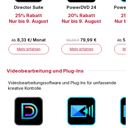
Director Suite
PowerDVD 24
Power
25% Rabatt
20% Rabatt
25
Nur bis 9. August
Nur bis 9. August
Nur b
8,33 €/ Monat
79,99 €
5,
Ab
99,99 €
Ab
Mehr erfahren
Mehr erfahren
Meh
Videobearbeitung und Plug-Ins
Videobearbeitungssoftware und Plug-Ins für umfassende
kreative Kontrolle.