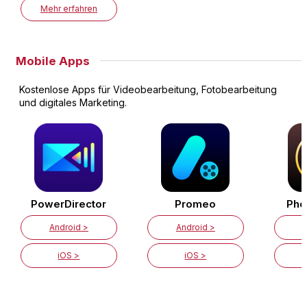
Mehr erfahren
Mobile Apps
Kostenlose Apps für Videobearbeitung, Fotobearbeitung
und digitales Marketing.
PowerDirector
Promeo
Pho
Android >
Android >
iOS >
iOS >