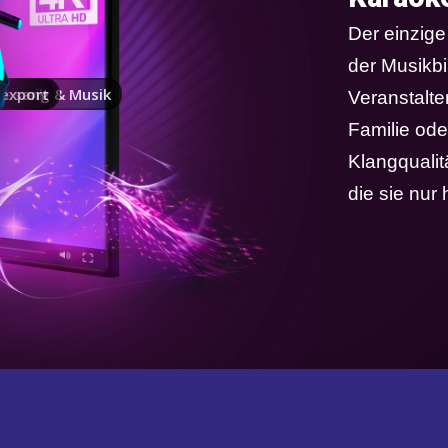
Der einzige
der Musikbi
 Gesang & Musik
export
 Musik
fnahme
r
Veranstalt
Familie od
Klangqualit
die sie nur 