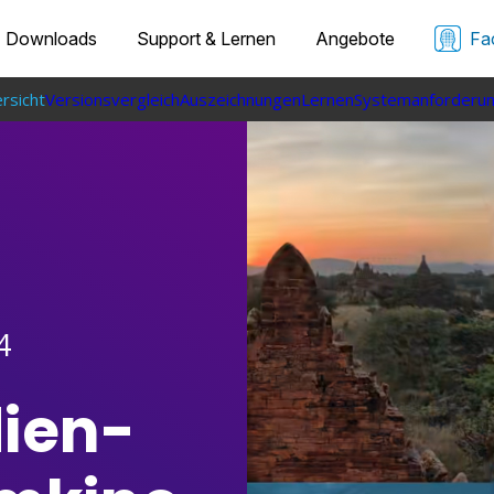
Downloads
Support & Lernen
Angebote
Fa
rsicht
Versionsvergleich
Auszeichnungen
Lernen
Systemanforderu
4
dien-