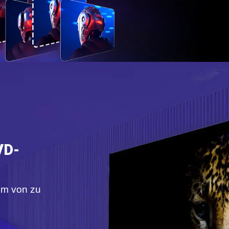
VD-
em von zu