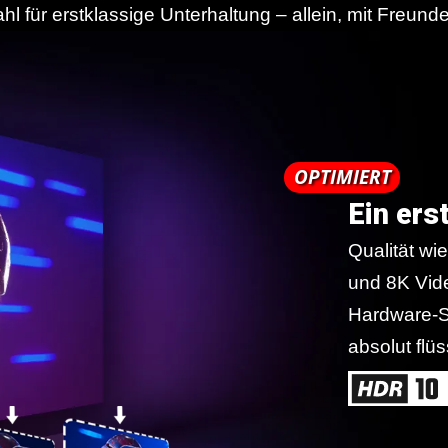
l für erstklassige Unterhaltung – allein, mit Freund
OPTIMIERT
Ein ers
Qualität wi
und 8K Vid
Hardware-S
absolut flü