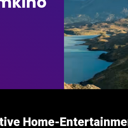
imkino
ative Home-Entertainm