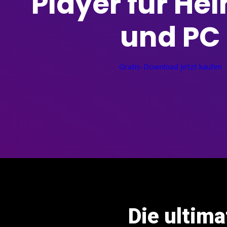
Player für He
und PC
Gratis-Download
Jetzt kaufen
Die ultim