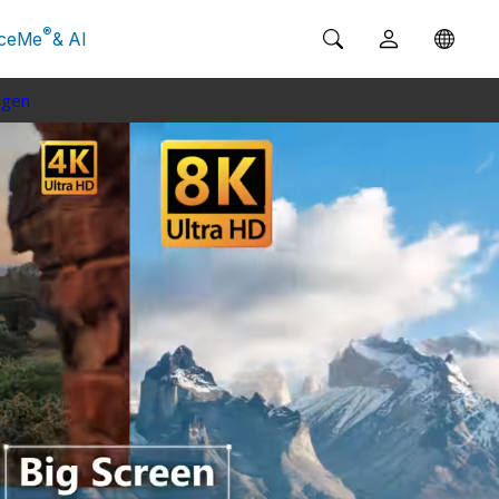
®
ceMe
& AI
ngen