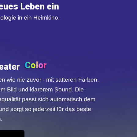
neues Leben ein
logie in ein Heimkino.
Color
Lighting
eater
en wie nie zuvor - mit satteren Farben,
HDR
em Bild und klarerem Sound. Die
Audio
qualität passt sich automatisch dem
und sorgt so jederzeit für das beste
Color
.