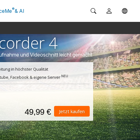
®
ceMe
& AI
corder 4
ufnahme und Videoschnitt leicht gemacht
ung in höchster Qualität
NEU
utube, Facebook & eigene Server
49,99 €
Jetzt kaufen