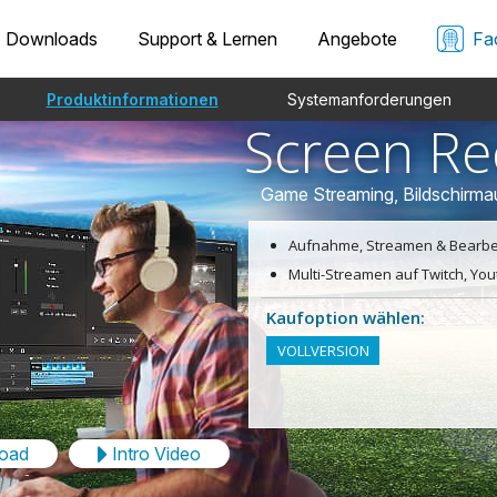
Downloads
Support & Lernen
Angebote
Fa
Produktinformationen
Systemanforderungen
Screen Re
Game Streaming, Bildschirma
Aufnahme, Streamen & Bearbeit
Multi-Streamen auf Twitch, Yo
Kaufoption wählen:
VOLLVERSION
load
Intro Video