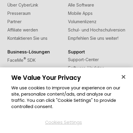
Über CyberLink
Alle Software
Presseraum
Mobile Apps
Partner
Volumenlizenz
Affiliate werden
Schul- und Hochschulversion
Kontaktieren Sie uns
Empfehlen Sie uns weiter!
Business-Lösungen
Support
®
Support-Center
FaceMe
SDK
Software-Updates
We Value Your Privacy
Lernen + Wissen
We use cookies to improve your experience on our
Community
Region ändern
site, personalize content/ads, and analyze our
Mitgliederbereich
traffic. You can click "Cookie Settings" to provide
Blog
controlled consent.
Folgen Sie uns
Cookies Settings