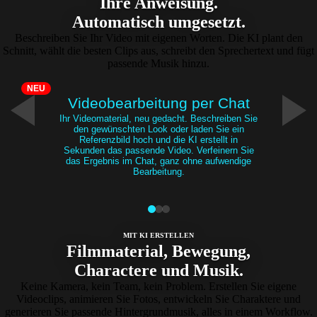
Ihre Anweisung.
Automatisch umgesetzt.
Beschreiben Sie Ihr Video mit eigenen Worten. Die KI plant den
Schnitt, wählt die besten Clips aus, schreibt den Sprechertext und fügt
passende Musik hinzu.
NEU
Videobearbeitung per Chat
Ihr Videomaterial, neu gedacht. Beschreiben Sie
den gewünschten Look oder laden Sie ein
Referenzbild hoch und die KI erstellt in
Sekunden das passende Video. Verfeinern Sie
das Ergebnis im Chat, ganz ohne aufwendige
Bearbeitung.
MIT KI ERSTELLEN
Filmmaterial, Bewegung,
Charactere und Musik.
Keine Kamera, kein Team, kein Problem. Erstellen Sie eigene
Videoclips, animieren Sie Fotos, entwickeln Sie Charaktere und
generieren Sie passende Hintergrundmusik, alles in einem Workflow.