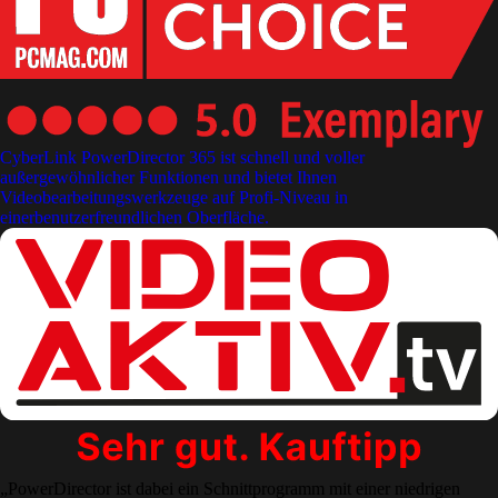
CyberLink PowerDirector 365 ist schnell und voller
außergewöhnlicher Funktionen und bietet Ihnen
Videobearbeitungswerkzeuge auf Profi-Niveau in
einerbenutzerfreundlichen Oberfläche.
„PowerDirector ist dabei ein Schnittprogramm mit einer niedrigen