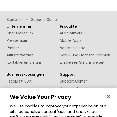
Startseite
Support-Center
Unternehmen
Produkte
Über CyberLink
Alle Software
Presseraum
Mobile Apps
Partner
Volumenlizenz
Affiliate werden
Schul- und Hochschulversion
Kontaktieren Sie uns
Empfehlen Sie uns weiter!
Business-Lösungen
Support
FaceMe
®
SDK
Support-Center
Software-Updates
We Value Your Privacy
Lernen + Wissen
We use cookies to improve your experience on our
Community
Region ändern
site, personalize content/ads, and analyze our
Mitgliederbereich