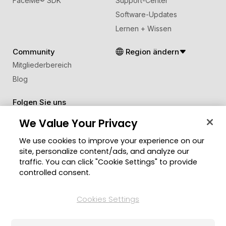
FaceMe
®
SDK
Support-Center
Software-Updates
Lernen + Wissen
Community
Region ändern
Mitgliederbereich
Blog
Folgen Sie uns
We Value Your Privacy
© 2026 CyberLink Corp. Alle Rechte vorbehalten.
We use cookies to improve your experience on our
site, personalize content/ads, and analyze our
Datenschutzerklärung
Impressum
traffic. You can click "Cookie Settings" to provide
Nutzungsbedingungen
Cookies-Einstellungen
controlled consent.
Cookies Settings