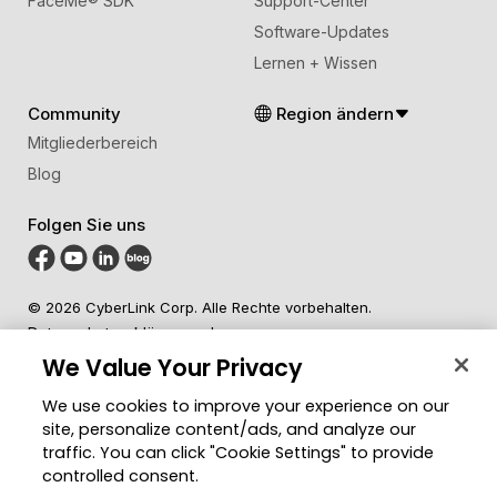
FaceMe
®
SDK
Support-Center
Software-Updates
Lernen + Wissen
Community
Region ändern
Mitgliederbereich
Blog
Folgen Sie uns
© 2026 CyberLink Corp. Alle Rechte vorbehalten.
Datenschutzerklärung
Impressum
Nutzungsbedingungen
Cookies-Einstellungen
We Value Your Privacy
We use cookies to improve your experience on our
site, personalize content/ads, and analyze our
traffic. You can click "Cookie Settings" to provide
controlled consent.