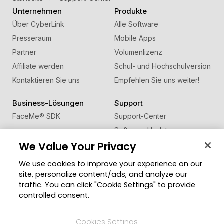
Unternehmen
Produkte
Über CyberLink
Alle Software
Presseraum
Mobile Apps
Partner
Volumenlizenz
Affiliate werden
Schul- und Hochschulversion
Kontaktieren Sie uns
Empfehlen Sie uns weiter!
Business-Lösungen
Support
FaceMe
®
SDK
Support-Center
Software-Updates
We Value Your Privacy
Lernen + Wissen
We use cookies to improve your experience on our
Community
Region ändern
site, personalize content/ads, and analyze our
Mitgliederbereich
traffic. You can click "Cookie Settings" to provide
Blog
controlled consent.
Folgen Sie uns
Cookies Settings