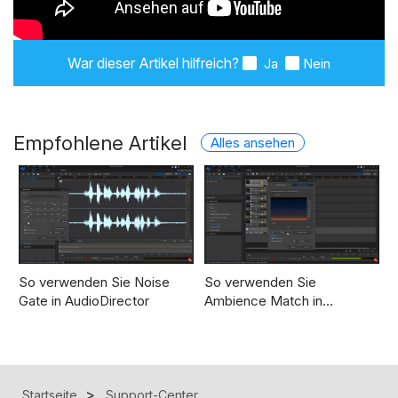
War dieser Artikel hilfreich?
Ja
Nein
Empfohlene Artikel
Alles ansehen
So verwenden Sie Noise
So verwenden Sie
Gate in AudioDirector
Ambience Match in…
Startseite
Support-Center