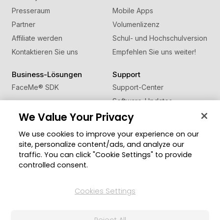
Presseraum
Mobile Apps
Partner
Volumenlizenz
Affiliate werden
Schul- und Hochschulversion
Kontaktieren Sie uns
Empfehlen Sie uns weiter!
Business-Lösungen
Support
FaceMe
®
SDK
Support-Center
Software-Updates
We Value Your Privacy
Lernen + Wissen
We use cookies to improve your experience on our
Community
Region ändern
site, personalize content/ads, and analyze our
Mitgliederbereich
traffic. You can click "Cookie Settings" to provide
Blog
controlled consent.
Folgen Sie uns
Cookies Settings