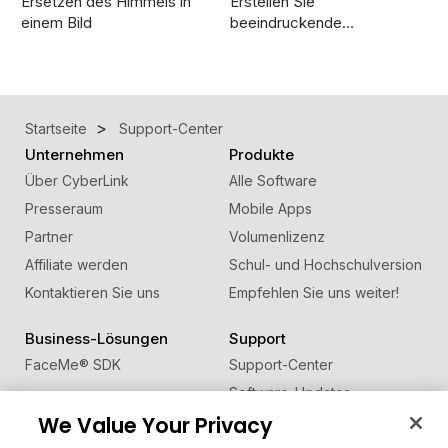
Ersetzen des Himmels in
Erstellen Sie
einem Bild
beeindruckende…
Startseite
Support-Center
Unternehmen
Produkte
Über CyberLink
Alle Software
Presseraum
Mobile Apps
Partner
Volumenlizenz
Affiliate werden
Schul- und Hochschulversion
Kontaktieren Sie uns
Empfehlen Sie uns weiter!
Business-Lösungen
Support
FaceMe
®
SDK
Support-Center
Software-Updates
We Value Your Privacy
Lernen + Wissen