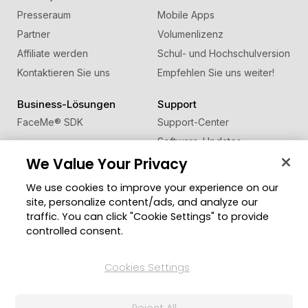
Presseraum
Mobile Apps
Partner
Volumenlizenz
Affiliate werden
Schul- und Hochschulversion
Kontaktieren Sie uns
Empfehlen Sie uns weiter!
Business-Lösungen
Support
FaceMe
®
SDK
Support-Center
Software-Updates
We Value Your Privacy
Lernen + Wissen
We use cookies to improve your experience on our
Community
Region ändern
site, personalize content/ads, and analyze our
Mitgliederbereich
traffic. You can click "Cookie Settings" to provide
Blog
controlled consent.
Folgen Sie uns
Cookies Settings