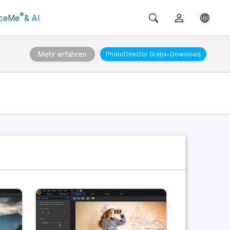
®
ceMe
& AI
Mehr erfahren
PhotoDirector
Gratis-Download