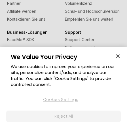
Partner
Volumenlizenz
Affiliate werden
Schul- und Hochschulversion
Kontaktieren Sie uns
Empfehlen Sie uns weiter!
Business-Lösungen
Support
FaceMe
®
SDK
Support-Center
Software-Updates
We Value Your Privacy
Lernen + Wissen
We use cookies to improve your experience on our
Community
Region ändern
site, personalize content/ads, and analyze our
Mitgliederbereich
traffic. You can click "Cookie Settings" to provide
Blog
controlled consent.
Folgen Sie uns
Cookies Settings
Reject All
© 2026 CyberLink Corp. Alle Rechte vorbehalten.
Datenschutzerklärung
Impressum