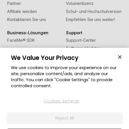
Partner
Volumenlizenz
Affiliate werden
Schul- und Hochschulversion
Kontaktieren Sie uns
Empfehlen Sie uns weiter!
Business-Lösungen
Support
FaceMe
®
SDK
Support-Center
Software-Updates
We Value Your Privacy
Lernen + Wissen
We use cookies to improve your experience on our
Community
Region ändern
site, personalize content/ads, and analyze our
Mitgliederbereich
traffic. You can click "Cookie Settings" to provide
Blog
controlled consent.
Folgen Sie uns
Cookies Settings
Reject All
© 2026 CyberLink Corp. Alle Rechte vorbehalten.
Datenschutzerklärung
Impressum