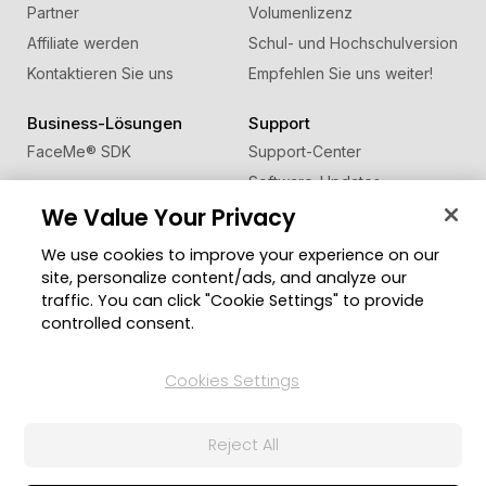
Partner
Volumenlizenz
Affiliate werden
Schul- und Hochschulversion
Kontaktieren Sie uns
Empfehlen Sie uns weiter!
Business-Lösungen
Support
FaceMe
®
SDK
Support-Center
Software-Updates
We Value Your Privacy
Lernen + Wissen
We use cookies to improve your experience on our
Community
Region ändern
site, personalize content/ads, and analyze our
Mitgliederbereich
traffic. You can click "Cookie Settings" to provide
Blog
controlled consent.
Folgen Sie uns
Cookies Settings
Reject All
© 2026 CyberLink Corp. Alle Rechte vorbehalten.
Datenschutzerklärung
Impressum