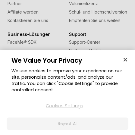
Partner
Volumenlizenz
Affiliate werden
Schul- und Hochschulversion
Kontaktieren Sie uns
Empfehlen Sie uns weiter!
Business-Lösungen
Support
FaceMe
®
SDK
Support-Center
Software-Updates
We Value Your Privacy
Lernen + Wissen
We use cookies to improve your experience on our
Community
Region ändern
site, personalize content/ads, and analyze our
Mitgliederbereich
traffic. You can click "Cookie Settings" to provide
Blog
controlled consent.
Folgen Sie uns
Cookies Settings
Reject All
© 2026 CyberLink Corp. Alle Rechte vorbehalten.
Datenschutzerklärung
Impressum