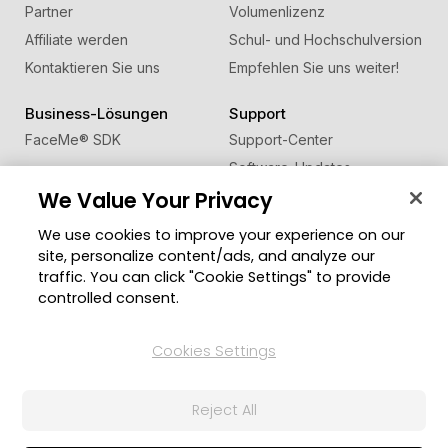
Partner
Volumenlizenz
Affiliate werden
Schul- und Hochschulversion
Kontaktieren Sie uns
Empfehlen Sie uns weiter!
Business-Lösungen
Support
FaceMe
®
SDK
Support-Center
Software-Updates
We Value Your Privacy
Lernen + Wissen
We use cookies to improve your experience on our
Community
Region ändern
site, personalize content/ads, and analyze our
Mitgliederbereich
traffic. You can click "Cookie Settings" to provide
Blog
controlled consent.
Folgen Sie uns
Cookies Settings
Reject All
© 2026 CyberLink Corp. Alle Rechte vorbehalten.
Datenschutzerklärung
Impressum