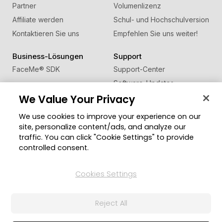
Partner
Volumenlizenz
Affiliate werden
Schul- und Hochschulversion
Kontaktieren Sie uns
Empfehlen Sie uns weiter!
Business-Lösungen
Support
FaceMe
®
SDK
Support-Center
Software-Updates
We Value Your Privacy
Lernen + Wissen
We use cookies to improve your experience on our
Community
Region ändern
site, personalize content/ads, and analyze our
Mitgliederbereich
traffic. You can click "Cookie Settings" to provide
Blog
controlled consent.
Folgen Sie uns
Cookies Settings
Reject All
© 2026 CyberLink Corp. Alle Rechte vorbehalten.
Datenschutzerklärung
Impressum