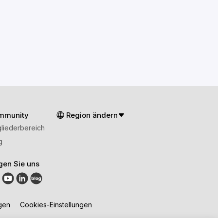
mmunity
Region ändern
gliederbereich
g
gen Sie uns
gen
Cookies-Einstellungen