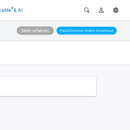
®
ceMe
& AI
Mehr erfahren
PhotoDirector
Gratis-Download