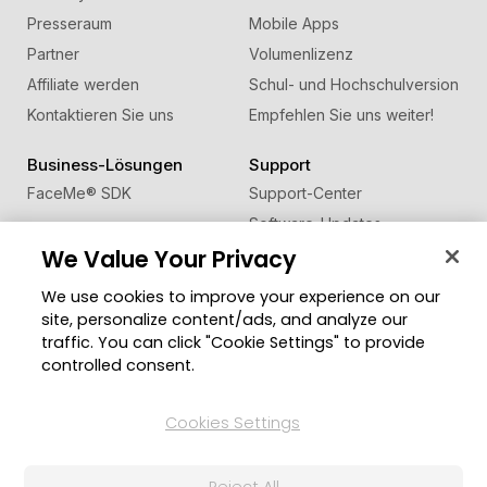
Presseraum
Mobile Apps
Partner
Volumenlizenz
Affiliate werden
Schul- und Hochschulversion
Kontaktieren Sie uns
Empfehlen Sie uns weiter!
Business-Lösungen
Support
FaceMe
®
SDK
Support-Center
Software-Updates
We Value Your Privacy
Lernen + Wissen
We use cookies to improve your experience on our
Community
Region ändern
site, personalize content/ads, and analyze our
Mitgliederbereich
traffic. You can click "Cookie Settings" to provide
Blog
controlled consent.
Folgen Sie uns
Cookies Settings