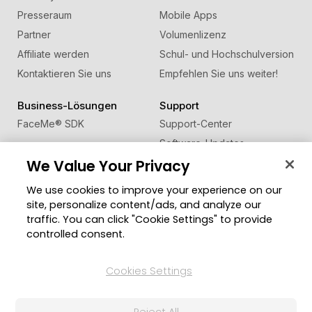
Presseraum
Mobile Apps
Partner
Volumenlizenz
Affiliate werden
Schul- und Hochschulversion
Kontaktieren Sie uns
Empfehlen Sie uns weiter!
Business-Lösungen
Support
FaceMe
®
SDK
Support-Center
Software-Updates
We Value Your Privacy
Lernen + Wissen
We use cookies to improve your experience on our
Community
Region ändern
site, personalize content/ads, and analyze our
Mitgliederbereich
traffic. You can click "Cookie Settings" to provide
Blog
controlled consent.
Folgen Sie uns
Cookies Settings