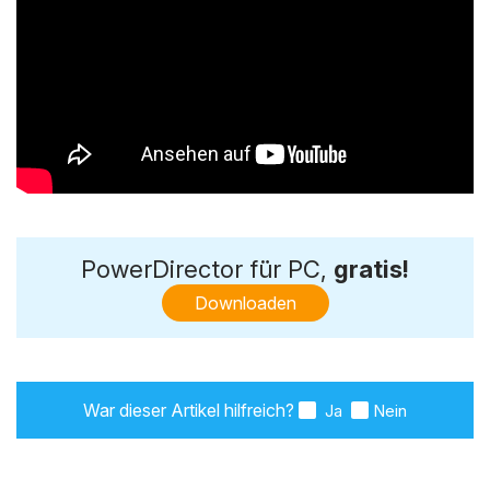
PowerDirector für PC,
gratis!
Downloaden
War dieser Artikel hilfreich?
Ja
Nein