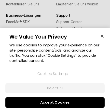
Kontaktieren Sie uns
Empfehlen Sie uns weiter!
Business-Lösungen
Support
FaceMe
®
SDK
Support-Center
Software-Updates
We Value Your Privacy
Lernen + Wissen
We use cookies to improve your experience on our
Community
Region ändern
site, personalize content/ads, and analyze our
Mitgliederbereich
traffic. You can click "Cookie Settings" to provide
Blog
controlled consent.
Folgen Sie uns
Cookies Settings
Reject All
© 2026 CyberLink Corp. Alle Rechte vorbehalten.
Datenschutzerklärung
Impressum
Nutzungsbedingungen
Cookies-Einstellungen
Accept Cookies