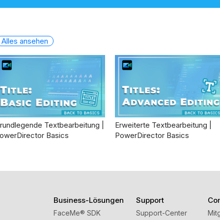
Alles ansehen
rundlegende Textbearbeitung |
Erweiterte Textbearbeitung |
owerDirector Basics
PowerDirector Basics
Business-Lösungen
Support
Co
FaceMe
®
SDK
Support-Center
Mit