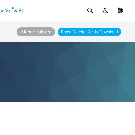
®
ceMe
& AI
Mehr erfahren
PowerDirector
Gratis-Download