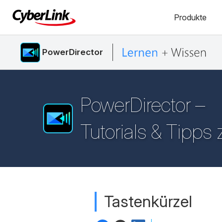
Produkte
PowerDirector
PowerDirector –
Tutorials & Tipps
Tastenkürzel