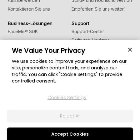
Affiliate werden
Schul- und Hochschulversion
Kontaktieren Sie uns
Empfehlen Sie uns weiter!
Business-Lösungen
Support
FaceMe
®
SDK
Support-Center
Software-Updates
We Value Your Privacy
Lernen + Wissen
We use cookies to improve your experience on our
Community
Region ändern
site, personalize content/ads, and analyze our
Mitgliederbereich
traffic. You can click "Cookie Settings" to provide
Blog
controlled consent.
Folgen Sie uns
Cookies Settings
Reject All
© 2026 CyberLink Corp. Alle Rechte vorbehalten.
Datenschutzerklärung
Impressum
Nutzungsbedingungen
Cookies-Einstellungen
Accept Cookies