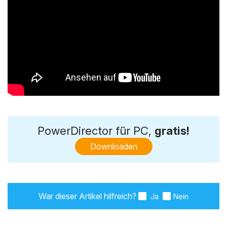
PowerDirector für PC,
gratis!
Downloaden
War dieser Artikel hilfreich?
Ja
Nein