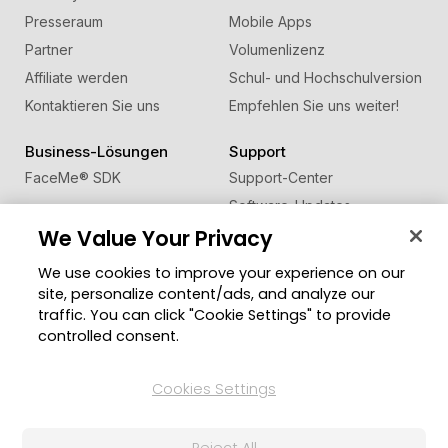
Presseraum
Mobile Apps
Partner
Volumenlizenz
Affiliate werden
Schul- und Hochschulversion
Kontaktieren Sie uns
Empfehlen Sie uns weiter!
Business-Lösungen
Support
FaceMe
®
SDK
Support-Center
Software-Updates
We Value Your Privacy
Lernen + Wissen
We use cookies to improve your experience on our
Community
Region ändern
site, personalize content/ads, and analyze our
Mitgliederbereich
traffic. You can click "Cookie Settings" to provide
Blog
controlled consent.
Folgen Sie uns
Cookies Settings