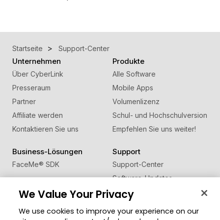
Startseite
Support-Center
Unternehmen
Produkte
Über CyberLink
Alle Software
Presseraum
Mobile Apps
Partner
Volumenlizenz
Affiliate werden
Schul- und Hochschulversion
Kontaktieren Sie uns
Empfehlen Sie uns weiter!
Business-Lösungen
Support
FaceMe
®
SDK
Support-Center
Software-Updates
We Value Your Privacy
Lernen + Wissen
We use cookies to improve your experience on our
Community
Region ändern