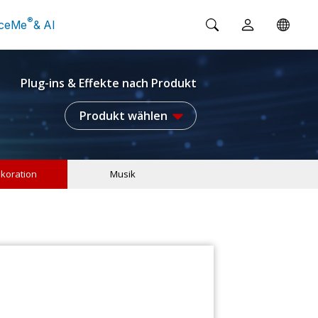
®
ceMe
& AI
Plug-ins & Effekte nach Produkt
Produkt wählen
koration
Musik