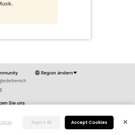
Musik.
mmunity
Region ändern
gliederbereich
g
gen Sie uns
ttings
Reject All
Accept Cookies
en
Cookies-Einstellungen