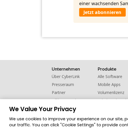
einer wachsenden Sam
Jetzt abonnieren
Unternehmen
Produkte
Über CyberLink
Alle Software
Presseraum
Mobile Apps
Partner
Volumenlizenz
Affiliate werden
Schul- und Hoch
We Value Your Privacy
Kontaktieren Sie uns
Empfehlen Sie u
We use cookies to improve your experience on our site, 
© 2026 CyberLink Corp. Alle Rechte vorbehalt
our traffic. You can click "Cookie Settings" to provide con