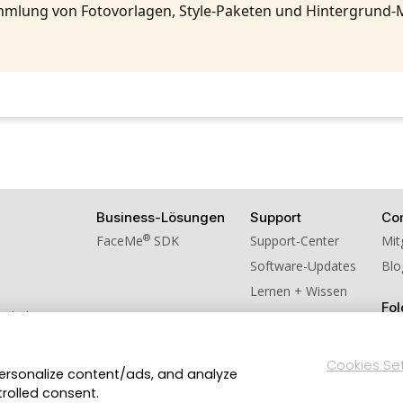
mlung von Fotovorlagen, Style-Paketen und Hintergrund-
Business-Lösungen
Support
Co
®
FaceMe
SDK
Support-Center
Mit
Software-Updates
Blo
Lernen + Wissen
Fol
schulversion
ns weiter!
Cookies Se
personalize content/ads, and analyze
Datenschutzerklärung
Impressum
Nutzungsbedingung
en.
trolled consent.