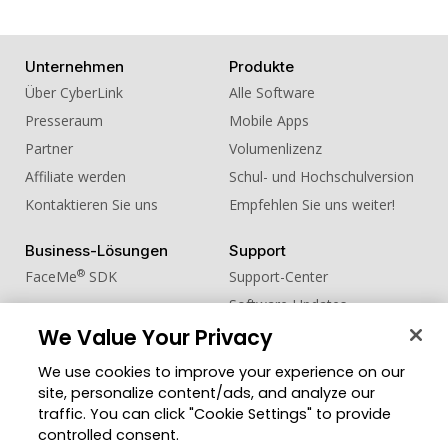
Unternehmen
Produkte
Über CyberLink
Alle Software
Presseraum
Mobile Apps
Partner
Volumenlizenz
Affiliate werden
Schul- und Hochschulversion
Kontaktieren Sie uns
Empfehlen Sie uns weiter!
Business-Lösungen
Support
®
FaceMe
SDK
Support-Center
Software-Updates
We Value Your Privacy
Lernen + Wissen
We use cookies to improve your experience on our
Community
Region ändern
site, personalize content/ads, and analyze our
Mitgliederbereich
traffic. You can click "Cookie Settings" to provide
Blog
controlled consent.