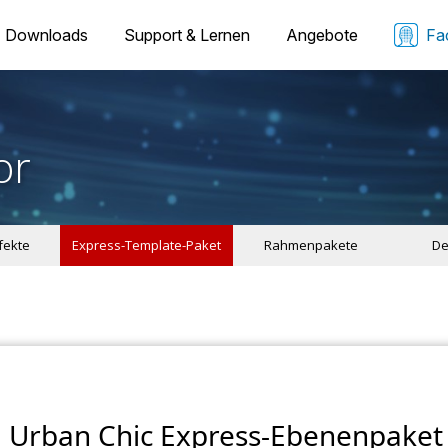
Downloads
Support & Lernen
Angebote
Fa
or
ffekte
Express-Template-Paket
Rahmenpakete
De
Urban Chic Express-Ebenenpaket