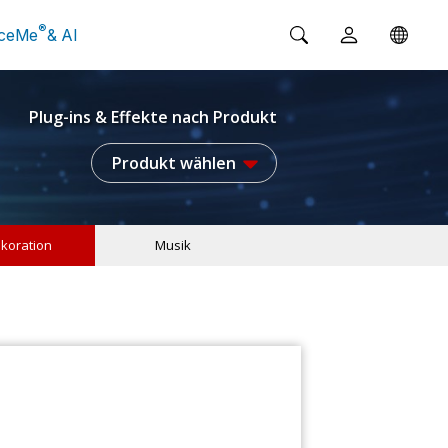
®
ceMe
& AI
Plug-ins & Effekte nach Produkt
Produkt wählen
koration
Musik