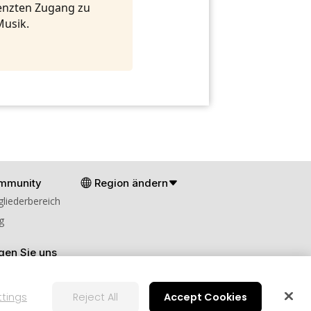
renzten Zugang zu
Musik.
mmunity
Region ändern
gliederbereich
g
gen Sie uns
ttings
Reject All
Accept Cookies
en
Cookies-Einstellungen