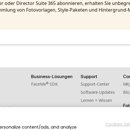
r oder Director Suite 365 abonnieren, erhalten Sie unbeg
mlung von Fotovorlagen, Style-Paketen und Hintergrund-
Business-Lösungen
Support
Co
®
FaceMe
SDK
Support-Center
Mit
Software-Updates
Blo
Lernen + Wissen
Fol
schulversion
ns weiter!
Cookies Se
personalize content/ads, and analyze
Datenschutzerklärung
Impressum
Nutzungsbedingung
en.