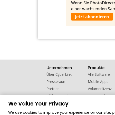
Wenn Sie PhotoDirecto
einer wachsenden Sam
Jetzt abonnieren
Unternehmen
Produkte
Über CyberLink
Alle Software
Presseraum
Mobile Apps
Partner
Volumenlizenz
Affiliate werden
Schul- und Hoch
We Value Your Privacy
Kontaktieren Sie uns
Empfehlen Sie u
We use cookies to improve your experience on our site, 
© 2026 CyberLink Corp. Alle Rechte vorbehalt