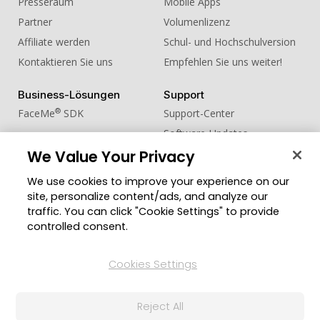
Presseraum
Mobile Apps
Partner
Volumenlizenz
Affiliate werden
Schul- und Hochschulversion
Kontaktieren Sie uns
Empfehlen Sie uns weiter!
Business-Lösungen
Support
®
FaceMe
SDK
Support-Center
Software-Updates
We Value Your Privacy
Lernen + Wissen
We use cookies to improve your experience on our
Community
Region ändern
site, personalize content/ads, and analyze our
Mitgliederbereich
traffic. You can click "Cookie Settings" to provide
Blog
controlled consent.
Folgen Sie uns
Cookies Settings
Reject All
© 2026 CyberLink Corp. Alle Rechte vorbehalten.