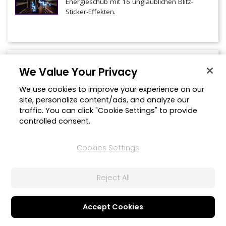
Energieschub mit 16 unglaublichen Blitz-
Sticker-Effekten.
Schnee Übergangs-Paket
We Value Your Privacy
Es schneit! Holen Sie sich diese 10
brandneuen winterlichen Übergänge für
We use cookies to improve your experience on our
Ihre Videoprojekte.
site, personalize content/ads, and analyze our
traffic. You can click "Cookie Settings" to provide
controlled consent.
Cookies Settings
Tutorial Sticker-Paket
Erstellen Sie ganz einfach interaktive und
informative Projekte mit 25 Tutorial-
Reject All
Stickern.
Accept Cookies