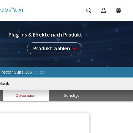
®
ceMe
& AI
Plug-ins & Effekte nach Produkt
Produkt wählen
irector Suite 365
Nutzer
Musik
Dekoration
Sonstige