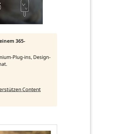
 einem 365-
mium-Plug-ins, Design-
onat.
nterstützen Content