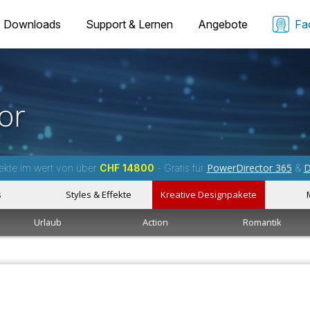
Downloads
Support & Lernen
Angebote
Fa
or
PowerDirector 365
D
ekte im wert von über
CHF 14800
- Gratis für
&
s
Styles & Effekte
Kreative Designpakete
Urlaub
Action
Romantik