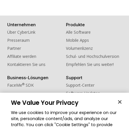
Unternehmen
Produkte
Über CyberLink
Alle Software
Presseraum
Mobile Apps
Partner
Volumenlizenz
Affiliate werden
Schul- und Hochschulversion
Kontaktieren Sie uns
Empfehlen Sie uns weiter!
Business-Lösungen
Support
®
FaceMe
SDK
Support-Center
Software-Updates
Lernen + Wissen
We Value Your Privacy
We use cookies to improve your experience on our
Community
Region ändern
site, personalize content/ads, and analyze our
Mitgliederbereich
traffic. You can click "Cookie Settings" to provide