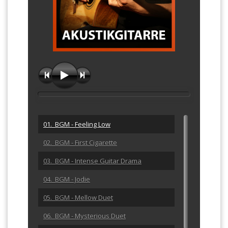
01. BGM - Feeling Low
02. BGM - First Cigarette
03. BGM - Intense Guitar Drama
04. BGM - Jodie
05. BGM - Mellow Duet
06. BGM - Mysterious Duet