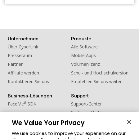
Unternehmen
Produkte
Über CyberLink
Alle Software
Presseraum
Mobile Apps
Partner
Volumenlizenz
Affiliate werden
Schul- und Hochschulversion
Kontaktieren Sie uns
Empfehlen Sie uns weiter!
Business-Lösungen
Support
®
FaceMe
SDK
Support-Center
Software-Updates
We Value Your Privacy
Lernen + Wissen
We use cookies to improve your experience on our
Community
Region ändern