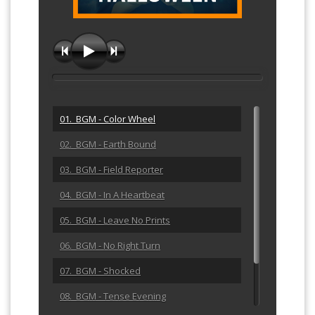
01. BGM - Color Wheel
02. BGM - Earth Bound
03. BGM - Field Reporter
04. BGM - In A Heartbeat
05. BGM - Leave No Prints
06. BGM - No Right Turn
07. BGM - Shocked
08. BGM - Tense Evening