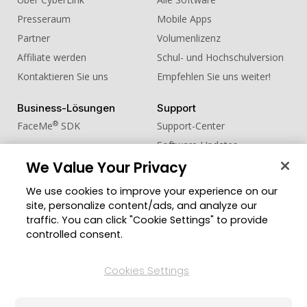
Presseraum
Mobile Apps
Partner
Volumenlizenz
Affiliate werden
Schul- und Hochschulversion
Kontaktieren Sie uns
Empfehlen Sie uns weiter!
Business-Lösungen
Support
®
FaceMe
SDK
Support-Center
Software-Updates
We Value Your Privacy
Lernen + Wissen
We use cookies to improve your experience on our
Community
Region ändern
site, personalize content/ads, and analyze our
Mitgliederbereich
traffic. You can click "Cookie Settings" to provide
Blog
controlled consent.
Folgen Sie uns
Cookies Settings