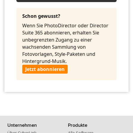
09. BGM - The Gavel
10. BGM - Trail Light
Schon gewusst?
Wenn Sie PhotoDirector oder Director
Suite 365 abonnieren, erhalten Sie
unbegrenzten Zugang zu einer
wachsenden Sammlung von
Fotovorlagen, Style-Paketen und
Hintergrund-Musik.
Jetzt abonnieren
Unternehmen
Produkte
Über CyberLink
Alle Software