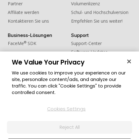
Partner
Volumenlizenz
Affiliate werden
Schul- und Hochschulversion
Kontaktieren Sie uns
Empfehlen Sie uns weiter!
Business-Lösungen
Support
®
FaceMe
SDK
Support-Center
Software-Updates
We Value Your Privacy
Lernen + Wissen
We use cookies to improve your experience on our
Community
Region ändern
site, personalize content/ads, and analyze our
Mitgliederbereich
traffic. You can click "Cookie Settings" to provide
Blog
controlled consent.
Folgen Sie uns
Cookies Settings
Reject All
© 2026 CyberLink Corp. Alle Rechte vorbehalten.
Datenschutzerklärung
Impressum