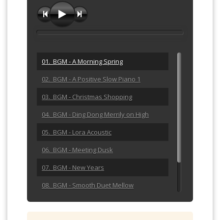
01. BGM - A Morning Spring
02. BGM - A Positive Slow Piano 1
03. BGM - Christmas Shopping
04. BGM - Ding Dong Merrily on High
05. BGM - Lora Acoustic
06. BGM - Meeting Dusk
07. BGM - New Years
08. BGM - Smooth Duet Mellow
09. BGM - The Wassail Song