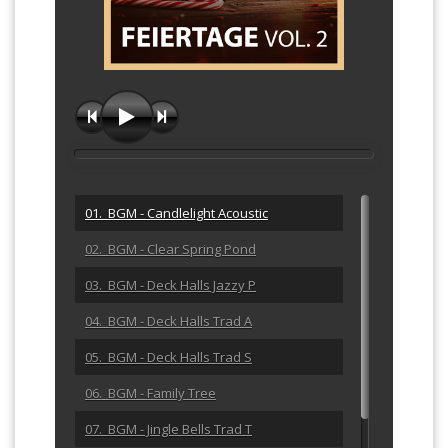
01. BGM - Candlelight Acoustic
02. BGM - Clear Spring Pond
03. BGM - Deck Halls Jazzy P
04. BGM - Deck Halls Trad A
05. BGM - Deck Halls Trad S
06. BGM - Family Tree
07. BGM - Jingle Bells Trad T