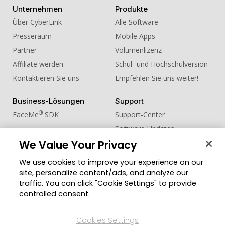
Unternehmen
Produkte
Über CyberLink
Alle Software
Presseraum
Mobile Apps
Partner
Volumenlizenz
Affiliate werden
Schul- und Hochschulversion
Kontaktieren Sie uns
Empfehlen Sie uns weiter!
Business-Lösungen
Support
®
FaceMe
SDK
Support-Center
Software-Updates
We Value Your Privacy
Lernen + Wissen
We use cookies to improve your experience on our
Community
Region ändern
site, personalize content/ads, and analyze our
Mitgliederbereich
traffic. You can click "Cookie Settings" to provide
Blog
controlled consent.
Folgen Sie uns
Cookies Settings