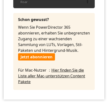
Roar
07. Sound Effect - CREATURE Groan
Deep
Schon gewusst?
08. Sound Effect - CREATURE Groan Pain
Wenn Sie PowerDirector 365
09. Sound Effect - CREATURE Roar Loud
abonnieren, erhalten Sie unbegrenzten
Deep
Zugang zu einer wachsenden
Sammlung von LUTs, Vorlagen, Stil-
10. Sound Effect - CREATURE Scream
Deep
Paketen und Hintergrund-Musik.
Jetzt abonnieren
11. Sound Effect - CREATURE Step
12. Sound Effect - DOG Chihuahua Snarl
Fight
Für Mac-Nutzer ：
Hier finden Sie die
Liste aller Mac-unterstützen Content
13. Sound Effect - GOAT Baa Male
Pakete
14. Sound Effect - GOAT Chew
15. Sound Effect - GOAT Grunt
16. Sound Effect - HORSE Hooves Clack