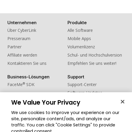
Trot Asphalt Start
17. Sound Effect - HORSE Hooves Clack
Trot Asphalt
Unternehmen
Produkte
18. Sound Effect - HORSE Neigh Hard
Über CyberLink
Alle Software
19. Sound Effect - MONKEY Chest
Presseraum
Mobile Apps
Thumping Grunt
Partner
Volumenlizenz
20. Sound Effect - SNAKE Snake Rattle
Affiliate werden
Schul- und Hochschulversion
Kontaktieren Sie uns
Empfehlen Sie uns weiter!
Business-Lösungen
Support
®
FaceMe
SDK
Support-Center
Software-Updates
We Value Your Privacy
Lernen + Wissen
We use cookies to improve your experience on our
Community
Region ändern
site, personalize content/ads, and analyze our
Mitgliederbereich
traffic. You can click "Cookie Settings" to provide
Blog
controlled consent.