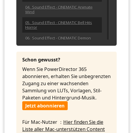
04. Sound Effect - CINEMATIC Animate
Wind
05. Sound Effect - CINEMATIC Bell Hits
Horror
06. Sound Effect - CINEMATIC Demon
Voice Transition
07. Sound Effect - CINEMATIC Flyby
Schon gewusst?
08. Sound Effect - CINEMATIC Ghost
Wenn Sie PowerDirector 365
Choir Transition
abonnieren, erhalten Sie unbegrenzten
09. Sound Effect - CINEMATIC Metal
Zugang zu einer wachsenden
Horror Clang
Sammlung von LUTs, Vorlagen, Stil-
10. Sound Effect - CINEMATIC Whoosh Air
Paketen und Hintergrund-Musik.
Jetzt abonnieren
11. Sound Effect - CINEMATIC WHOOSH
Impact Soft Wobble Bass High
12. Sound Effect - CINEMATIC WHOOSH
Für Mac-Nutzer ：
Hier finden Sie die
Impact Soft Wobble Bass
Liste aller Mac-unterstützen Content