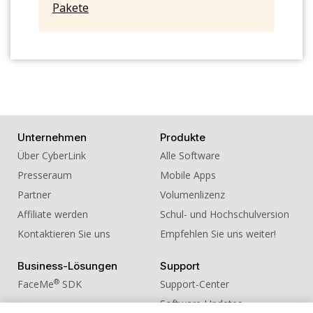
Pakete
13. Sound Effect - CINEMATIC WHOOSH
Sci Fi Sweep
14. Sound Effect - CINEMATIC WHOOSH
Simple Low Grainy
15. Sound Effect - CINEMATIC Whooshing
Bass Drop Short
16. Sound Effect - SCI FI Electricity
Unternehmen
Produkte
17. Sound Effect - SCI FI Menu Close Light
01
Über CyberLink
Alle Software
Presseraum
Mobile Apps
18. Sound Effect - SCI FI Menu Close Light
02
Partner
Volumenlizenz
Affiliate werden
Schul- und Hochschulversion
19. Sound Effect - SCI FI Menu Open Light
01
Kontaktieren Sie uns
Empfehlen Sie uns weiter!
20. Sound Effect - SCI FI Menu Open Light
02
Business-Lösungen
Support
®
FaceMe
SDK
Support-Center
Software-Updates