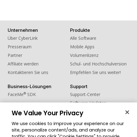
19. Sound Effect - Push 01
20. Sound Effect - Push 02
21. Sound Effect - Push 03
Unternehmen
Produkte
Über CyberLink
Alle Software
22. Sound Effect - Push 04
Presseraum
Mobile Apps
23. Sound Effect - Push 05
Partner
Volumenlizenz
24. Sound Effect - Push 06
Affiliate werden
Schul- und Hochschulversion
25. Sound Effect - Push 07
Kontaktieren Sie uns
Empfehlen Sie uns weiter!
26. Sound Effect - Sci Fi Glitch Buzz Short
Business-Lösungen
Support
27. Sound Effect - Swoosh 01
®
FaceMe
SDK
Support-Center
Software-Updates
28. Sound Effect - Swoosh 02
We Value Your Privacy
Lernen + Wissen
29. Sound Effect - Swoosh 03
We use cookies to improve your experience on our
Community
Region ändern
30. Sound Effect - Swoosh 04
site, personalize content/ads, and analyze our
Mitgliederbereich
traffic. You can click "Cookie Settings" to provide