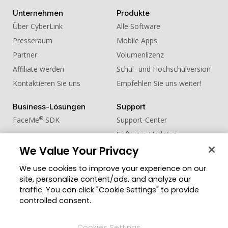
Unternehmen
Produkte
Über CyberLink
Alle Software
Presseraum
Mobile Apps
Partner
Volumenlizenz
Affiliate werden
Schul- und Hochschulversion
Kontaktieren Sie uns
Empfehlen Sie uns weiter!
Business-Lösungen
Support
®
FaceMe
SDK
Support-Center
Software-Updates
Lernen + Wissen
We Value Your Privacy
We use cookies to improve your experience on our
Community
Region ändern
site, personalize content/ads, and analyze our
Mitgliederbereich
traffic. You can click "Cookie Settings" to provide
Blog
controlled consent.
Folgen Sie uns
Cookies Settings