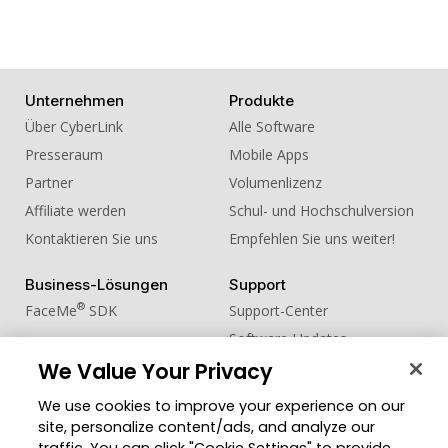
Unternehmen
Produkte
Über CyberLink
Alle Software
Presseraum
Mobile Apps
Partner
Volumenlizenz
Affiliate werden
Schul- und Hochschulversion
Kontaktieren Sie uns
Empfehlen Sie uns weiter!
Business-Lösungen
Support
®
FaceMe
SDK
Support-Center
Software-Updates
Lernen + Wissen
We Value Your Privacy
We use cookies to improve your experience on our
Community
Region ändern
site, personalize content/ads, and analyze our
Mitgliederbereich