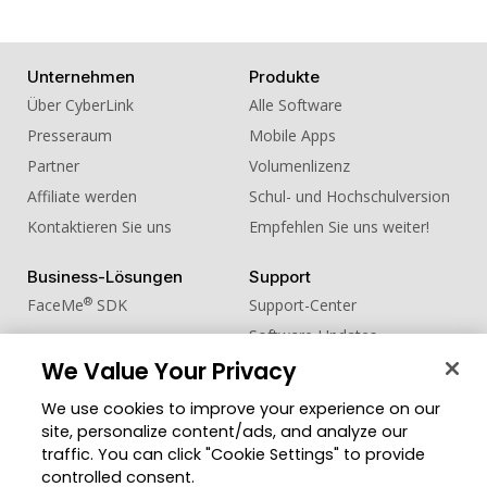
Unternehmen
Produkte
Über CyberLink
Alle Software
Presseraum
Mobile Apps
Partner
Volumenlizenz
Affiliate werden
Schul- und Hochschulversion
Kontaktieren Sie uns
Empfehlen Sie uns weiter!
Business-Lösungen
Support
®
FaceMe
SDK
Support-Center
Software-Updates
We Value Your Privacy
Lernen + Wissen
We use cookies to improve your experience on our
Community
Region ändern
site, personalize content/ads, and analyze our
Mitgliederbereich
traffic. You can click "Cookie Settings" to provide
Blog
controlled consent.