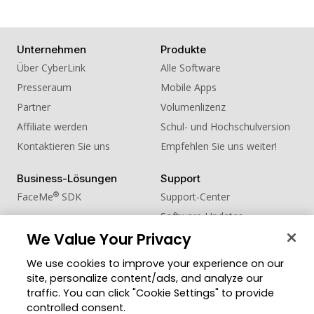
Unternehmen
Produkte
Über CyberLink
Alle Software
Presseraum
Mobile Apps
Partner
Volumenlizenz
Affiliate werden
Schul- und Hochschulversion
Kontaktieren Sie uns
Empfehlen Sie uns weiter!
Business-Lösungen
Support
®
FaceMe
SDK
Support-Center
Software-Updates
We Value Your Privacy
Lernen + Wissen
We use cookies to improve your experience on our
Community
Region ändern
site, personalize content/ads, and analyze our
Mitgliederbereich
traffic. You can click "Cookie Settings" to provide
Blog
controlled consent.